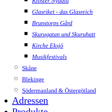
Kloster Nydala
Glasriket - das Glasreich
Brunstorps Gård
Skurugatan und Skuruhatt
Kirche Eksjö
Musikfestivals
Skåne
Blekinge
Södermanland & Östergötland
Adressen
Produkte