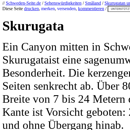
//
Schweden-Seite.de
/
Sehenswürdigkeiten
/
Småland
/
Skurugatan u
Diese Seite
drucken
,
merken
,
versenden
,
kommentieren
/
Skurugata
Ein Canyon mitten in Schwed
Skurugataist eine sagenum
Besonderheit. Die kerzenger
Seiten senkrecht ab. Über 8
Breite von 7 bis 24 Metern 
Kante ist Vorsicht geboten:
und ohne Übergang hinab.