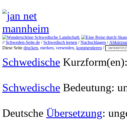
//
Schweden-Seite.de
/
Schwedisch lernen
/
Nachschlagen
/
Abkürzu
Diese Seite
drucken
,
merken
,
versenden
,
kommentieren
/
Schwedische
Kurzform(en):
Schwedische
Bedeutung: un
Deutsche
Übersetzung
: ung