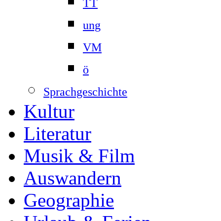
TT
ung
VM
ö
Sprachgeschichte
Kultur
Literatur
Musik & Film
Auswandern
Geographie