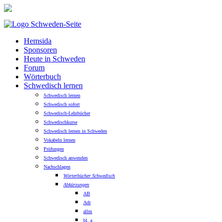
Hemsida
Sponsoren
Heute in Schweden
Forum
Wörterbuch
Schwedisch lernen
Schwedisch lernen
Schwedisch sofort
Schwedisch-Lehrbücher
Schwedischkurse
Schwedisch lernen in Schweden
Vokabeln lernen
Prüfungen
Schwedisch anwenden
Nachschlagen
Wörterbücher Schwedisch
Abkürzungen
AB
Adr
allm
bl. a