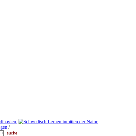
ngen
/