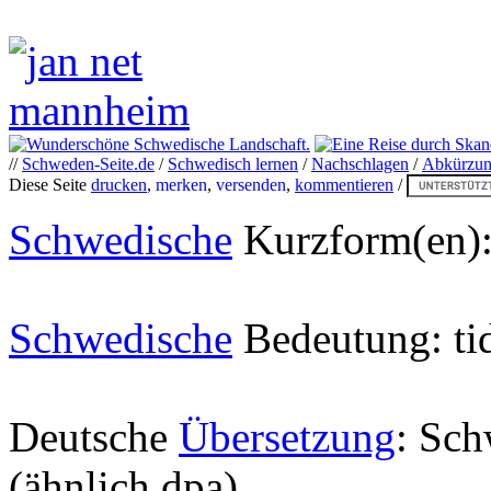
//
Schweden-Seite.de
/
Schwedisch lernen
/
Nachschlagen
/
Abkürzu
Diese Seite
drucken
,
merken
,
versenden
,
kommentieren
/
Schwedische
Kurzform(en)
Schwedische
Bedeutung: ti
Deutsche
Übersetzung
: Sch
(ähnlich dpa)