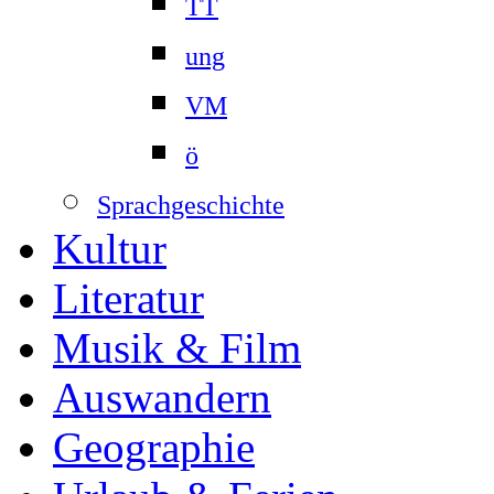
TT
ung
VM
ö
Sprachgeschichte
Kultur
Literatur
Musik & Film
Auswandern
Geographie