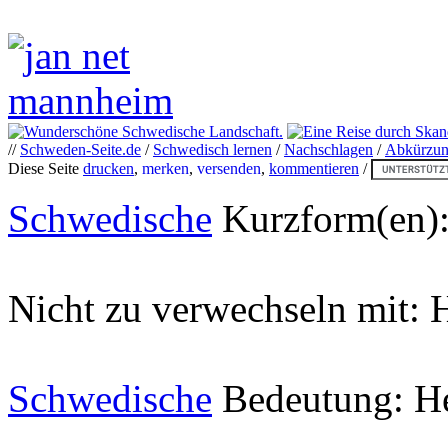
//
Schweden-Seite.de
/
Schwedisch lernen
/
Nachschlagen
/
Abkürzu
Diese Seite
drucken
,
merken
,
versenden
,
kommentieren
/
Schwedische
Kurzform(en)
Nicht zu verwechseln mit:
Schwedische
Bedeutung: He