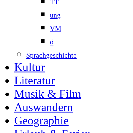
TT
ung
VM
ö
Sprachgeschichte
Kultur
Literatur
Musik & Film
Auswandern
Geographie