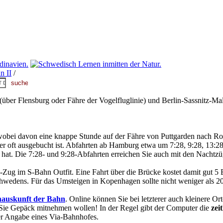
n II
/
 Flensburg oder Fähre der Vogelfluglinie) und Berlin-Sassnitz-Malm
ei davon eine knappe Stunde auf der Fähre von Puttgarden nach Roed
da er oft ausgebucht ist. Abfahrten ab Hamburg etwa um 7:28, 9:28, 13:2
hat. Die 7:28- und 9:28-Abfahrten erreichen Sie auch mit den Nacht
g im S-Bahn Outfit. Eine Fahrt über die Brücke kostet damit gut 5 
wedens. Für das Umsteigen in Kopenhagen sollte nicht weniger als 2
nauskunft der Bahn
. Online können Sie bei letzterer auch kleinere O
 Sie Gepäck mitnehmen wollen! In der Regel gibt der Computer die
zei
r Angabe eines Via-Bahnhofes.