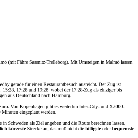
ö (mit Fähre Sassnitz-Trelleborg). Mit Umsteigen in Malmö lassen
by gerade für einen Restaurantbesuch ausreicht. Der Zug ist
8, 15:28, 17:28 und 19:28, wobei der 17:28-Zug als einziger bis
zügen aus Deutschland nach Hamburg.
Euro. Von Kopenhagen gibt es weiterhin Inter-City- und X2000-
0 Minuten eingeplant werden.
rte in Schweden als Ziel angeben und die Route berechnen lassen.
tlich kürzeste
Strecke an, das muß nicht die
billigste
oder
bequemste