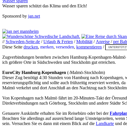
Wasser sparen
Wasser sparen schützt das Klima und den Elch!
Sponsored by
jan.net
//
Schweden-Seite.de
/
Urlaub & Ferien
/
Mobilität
/
Anreise
/
per Bah
Diese Seite
drucken
,
merken
,
versenden
,
kommentieren
/
Zugverbindungen bestehen zwischen Hamburg-Kopenhagen-Malmö (über
ich größere Orte in Südschweden und Stockholm gut erreichen.
EuroCity Hamburg-Kopenhagen
(-Malmö-Stockholm)
Dieser Zug benötigt 4:30 Stunden von Hamburg nach Kopenhagen, wob
reservierungspflichtig und sollte auch frühzeitig reserviert werden, 
Malmö verkehrt und dort Anschluß an den Nachtzug nach Stockholm 
Von Kopenhagen nach Malmö fährt im 20-Minuten-Takt der Öresund-Zu
Direktverbindungen nach Göteborg, Stockholm und andere Städte Sch
Genauere Auskünfte erhalten Sie im Reisebüro oder bei der
Fahrpla
Beachten Sie allerdings auf ausreichend lange Umsteigezeiten, wenn
sein. Versuchen Sie es dann mit einem Blick auf die
Landkarte
und de