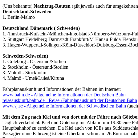
(Uns bekannte)
Nachtzug-Routen
(gilt jeweils auch für umgekehrte
Deutschland-Schweden
1. Berlin-Malmö
Deutschland-Dänemark (-Schweden)
1. (Innsbruck-Kufstein-)München-Ingolstadt-Nürnberg-Würzburg-F
2. Stuttgart-Heidelberg-Darmstadt-Frankfurt/M-Hanau-Fulda-Flens
3. Hagen-Wuppertal-Solingen-Köln-Düsseldorf-Duisburg-Essen-B
Schweden-Schweden)
1. Göteborg - Östersund/Storlien
2. Stockholm - Östersund/Storlien
3. Malmö - Stockholm
4. Malmö - Umeå/Luleå/Kiruna
Fahrplanauskunft und Informationen der Bahnen im Internet:
www.bahn.de - Allgemeine Informationen der Deutschen Bahn
reiseauskunft.bahn.de - Reise-/Fahrplanauskunft der Deutschen Bahn
www.sj.se - Allgemeine Informationen der Schwedischen Bahn
(auch
Mit dem Zug nach Kiel und von dort mit der Fähre nach Götebo
Täglich verkehrt ab Kiel und Göteborg mit Abfahrt um 19:30 eine Fä
Hauptbahnhof zu erreichen. Da Kiel auch von ICEs aus Süddeutschla
Passagier ohne Fahrzeug ist eine Überfahrt schon am 26 Euro zu haben