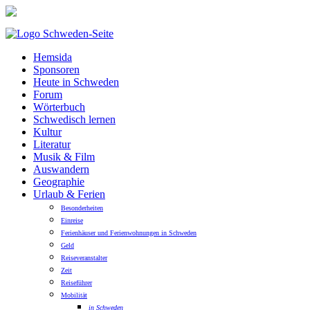
Hemsida
Sponsoren
Heute in Schweden
Forum
Wörterbuch
Schwedisch lernen
Kultur
Literatur
Musik & Film
Auswandern
Geographie
Urlaub & Ferien
Besonderheiten
Einreise
Ferienhäuser und Ferienwohnungen in Schweden
Geld
Reiseveranstalter
Zeit
Reiseführer
Mobilität
in Schweden