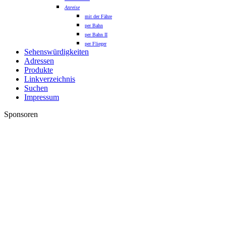
Anreise
mit der Fähre
per Bahn
per Bahn II
per Flieger
Sehenswürdigkeiten
Adressen
Produkte
Linkverzeichnis
Suchen
Impressum
Sponsoren