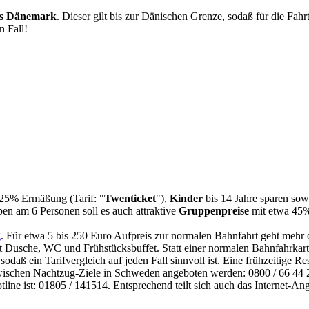
is Dänemark
. Dieser gilt bis zur Dänischen Grenze, sodaß für die Fa
n Fall!
u 25% Ermäßung (Tarif: "
Twenticket
"),
Kinder
bis 14 Jahre sparen sow
en am 6 Personen soll es auch attraktive
Gruppenpreise
mit etwa 45%
g
. Für etwa 5 bis 250 Euro Aufpreis zur normalen Bahnfahrt geht mehr
t Dusche, WC und Frühstücksbuffet. Statt einer normalen Bahnfahrkar
odaß ein Tarifvergleich auf jeden Fall sinnvoll ist. Eine frühzeitige 
zwischen Nachtzug-Ziele in Schweden angeboten werden: 0800 / 66 44 2
tline ist: 01805 / 141514. Entsprechend teilt sich auch das Internet-An