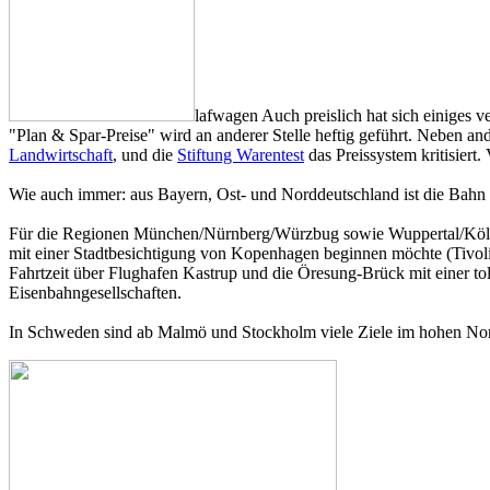
lafwagen Auch preislich hat sich einiges 
"Plan & Spar-Preise" wird an anderer Stelle heftig geführt. Neben a
Landwirtschaft
, und die
Stiftung Warentest
das Preissystem kritisiert.
Wie auch immer: aus Bayern, Ost- und Norddeutschland ist die Bahn
Für die Regionen München/Nürnberg/Würzbug sowie Wuppertal/Köln/D
mit einer Stadtbesichtigung von Kopenhagen beginnen möchte (Tivol
Fahrtzeit über Flughafen Kastrup und die Öresung-Brück mit einer t
Eisenbahngesellschaften.
In Schweden sind ab Malmö und Stockholm viele Ziele im hohen Nord