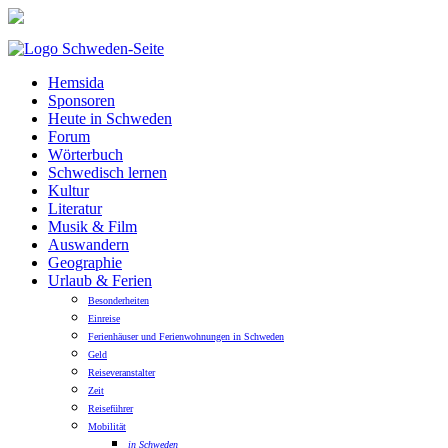
Hemsida
Sponsoren
Heute in Schweden
Forum
Wörterbuch
Schwedisch lernen
Kultur
Literatur
Musik & Film
Auswandern
Geographie
Urlaub & Ferien
Besonderheiten
Einreise
Ferienhäuser und Ferienwohnungen in Schweden
Geld
Reiseveranstalter
Zeit
Reiseführer
Mobilität
in Schweden