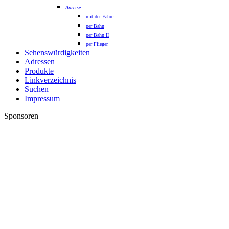
Anreise
mit der Fähre
per Bahn
per Bahn II
per Flieger
Sehenswürdigkeiten
Adressen
Produkte
Linkverzeichnis
Suchen
Impressum
Sponsoren