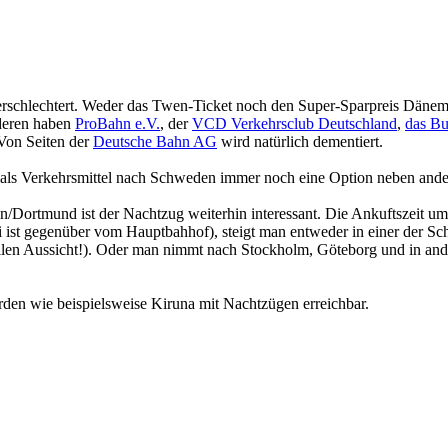
verschlechtert. Weder das Twen-Ticket noch den Super-Sparpreis Dänem
nderen haben
ProBahn e.V.
, der
VCD Verkehrsclub Deutschland
,
das Bu
 Von Seiten der
Deutsche Bahn AG
wird natürlich dementiert.
 als Verkehrsmittel nach Schweden immer noch eine Option neben ande
ortmund ist der Nachtzug weiterhin interessant. Die Ankuftszeit u
i ist gegenüber vom Hauptbahhof), steigt man entweder in einer der
ollen Aussicht!). Oder man nimmt nach Stockholm, Göteborg und in an
en wie beispielsweise Kiruna mit Nachtzügen erreichbar.