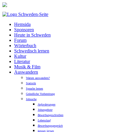
Hemsida
Sponsoren
Heute in Schweden
Forum
Wörterbuch
Schwedisch lernen
Kultur
Literatur
Musik & Film
Auswandern
Warum auswandern?
Statistik
Sprache lernen
Gründliche Vorbereitung
Jobsuche
Anforderungen
Jobangebote
Bewerbungsschreiben
Lebenslauf
Bewerbungsgespräch
kennen lernen